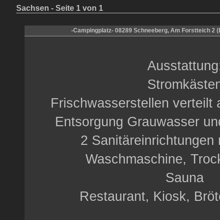
Sachsen - Seite 1 von 1
-Campingplatz- 08289 Schneeberg, Am Forstteich 2 (E
Ausstattung
Stromkäste
Frischwasserstellen verteil
Entsorgung Grauwasser und
2 Sanitäreinrichtungen
Waschmaschine, Trock
Sauna
Restaurant, Kiosk, Brö